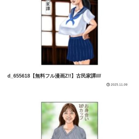
d_655618【無料フル漫画Z!!】古民家譚////
2025.11.09