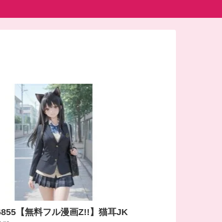
26855【無料フル漫画Z!!】猫耳JK