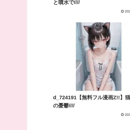
と噴水で////
202
d_724191【無料フル漫画Z!!】
の憂鬱////
202