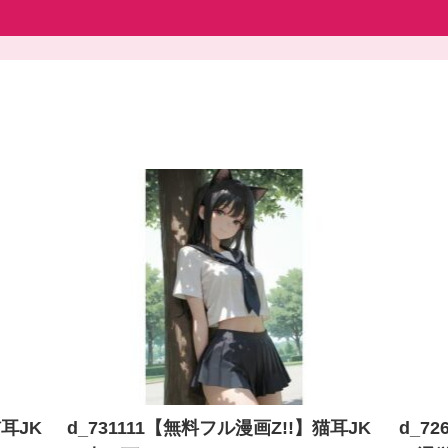
猫耳JK
d_731111【無料フル漫画Z!!】猫耳JK
d_7