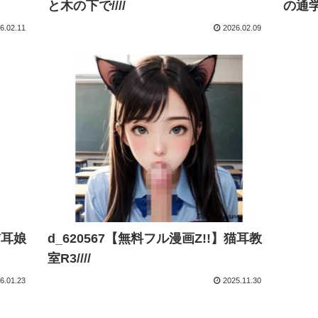
と木の下で////
の通学路
6.02.11
2026.02.09
猫耳娘
d_620567【無料フル漫画Z!!】猫耳教
室R3////
6.01.23
2025.11.30