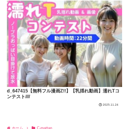
d_647415【無料フル漫画Z!!】【乳揺れ動画】濡れTコ
ンテスト////
2025.11.24
ホーム
C-mattan