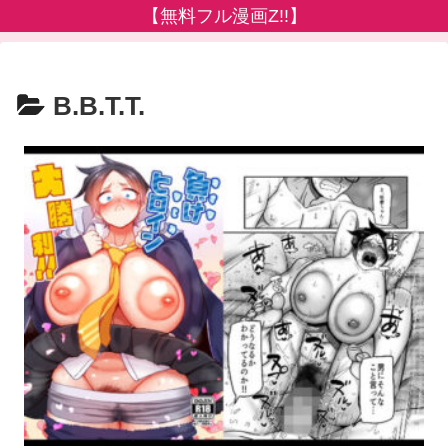
【無料フル漫画Z!!】
B.B.T.T.