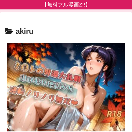
【無料フル漫画Z!!】
akiru