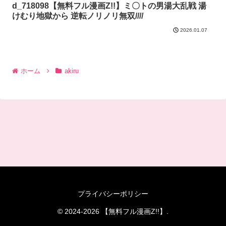
d_718098【無料フル漫画Z!!】ミ〇トの男湯大乱戦 湯
けむり地獄から 逆転ノリノリ無双////
2026.01.07
ホーム
akiru
プライバシーポリシー
© 2024-2026 【無料フル漫画Z!!】.