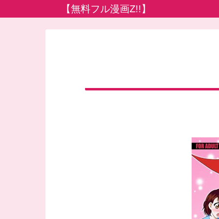
【無料フル漫画Z!!】