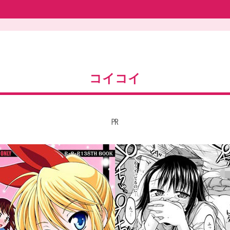
コイコイ
㏚