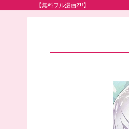
【無料フル漫画Z!!】