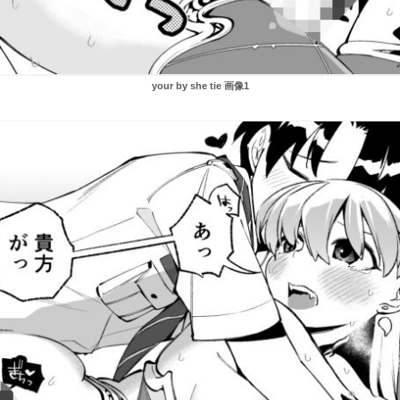
your by she tie 画像1