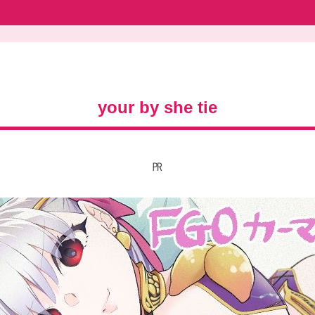
your by she tie
㏚