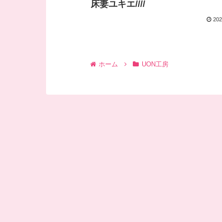
床妻ユキエ////
202
ホーム
UON工房