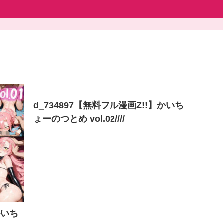
d_734897【無料フル漫画Z!!】かいち
ょーのつとめ vol.02////
かいち