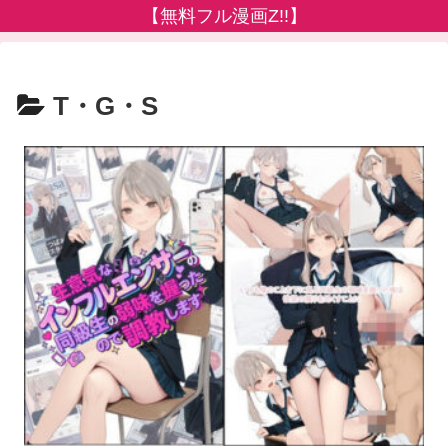
【無料フル漫画Z!!】
T・G・S