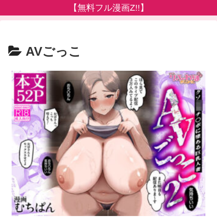
【無料フル漫画Z!!】
AVごっこ