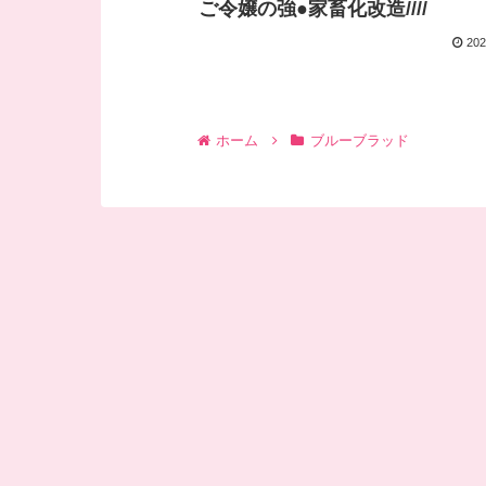
ご令嬢の強●家畜化改造////
202
ホーム
ブルーブラッド