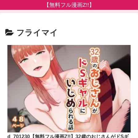
【無料フル漫画Z!!】
フライマイ
d_701230【無料フル漫画Z!!】32歳のおじさんがドSギ