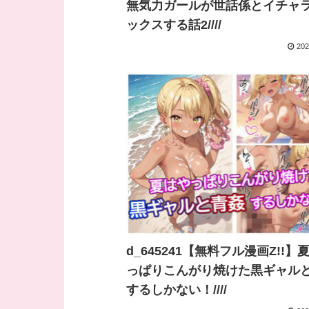
無気力ガールが世話係とイチャ
ックスする話2////
202
d_645241【無料フル漫画Z!!】
っぱりこんがり焼けた黒ギャル
するしかない！////