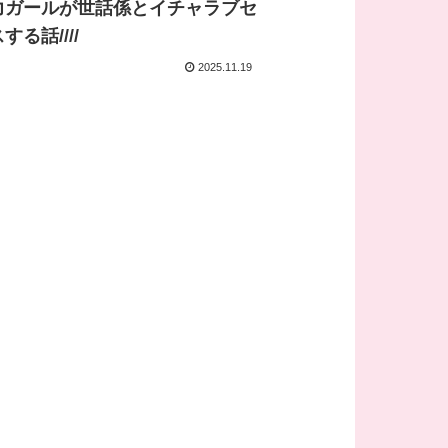
力ガールが世話係とイチャラブセ
する話////
2025.11.19