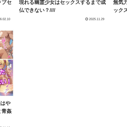
ラブセ
現れる幽霊少女はセックスするまで成
無気
仏できない？////
ックス
6.02.10
2025.11.29
夏はや
と青姦