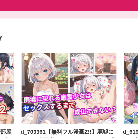
ガ
汚部屋
d_703361【無料フル漫画Z!!】廃墟に
d_6