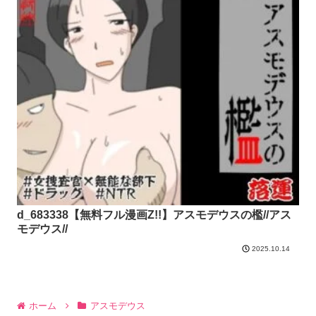
d_683338【無料フル漫画Z!!】アスモデウスの檻//アス
モデウス//
2025.10.14
ホーム
アスモデウス