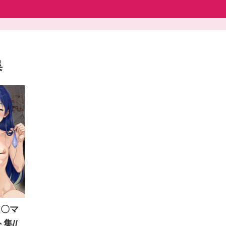
集
ア〇マ
集//