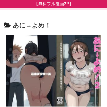
【無料フル漫画Z!!】
あに→よめ！