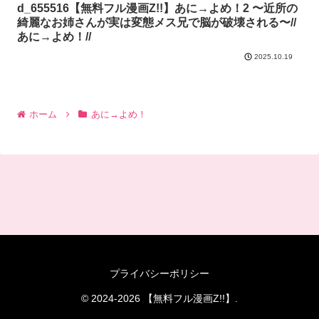
d_655516【無料フル漫画Z!!】あに→よめ！2 〜近所の
綺麗なお姉さんが実は変態メス兄で脳が破壊される〜//
あに→よめ！//
2025.10.19
ホーム
あに→よめ！
プライバシーポリシー
© 2024-2026 【無料フル漫画Z!!】.