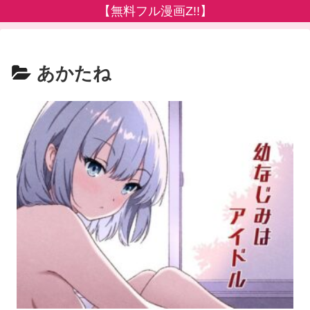
【無料フル漫画Z!!】
あかたね