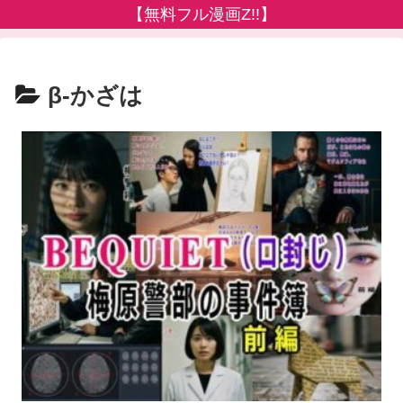
【無料フル漫画Z!!】
β-かざは