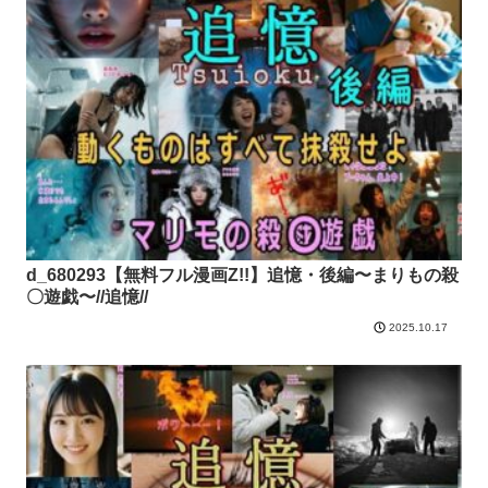
d_680293【無料フル漫画Z!!】追憶・後編〜まりもの殺
〇遊戯〜//追憶//
2025.10.17