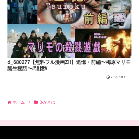
d_680277【無料フル漫画Z!!】追憶・前編〜梅原マリモ
誕生秘話〜//追憶//
2025.10.16
ホーム
β-かざは